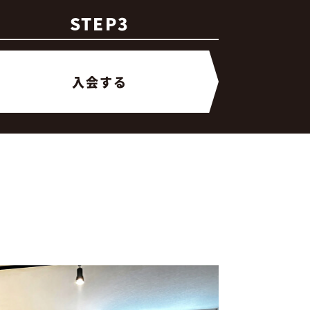
STEP3
入会する