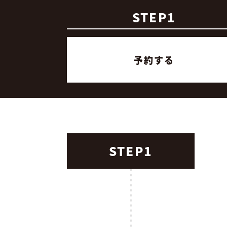
STEP1
予約する
STEP1