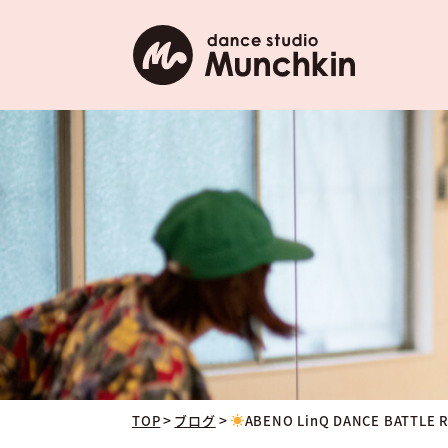
>
>
TOP
ブログ
ABENO LinQ DANCE BATTL